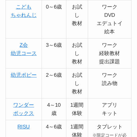
こども
0～6歳
お試
ワーク
ちゃれんじ
し
DVD
教材
エデュトイ
絵本
Z会
3～6歳
お試
ワーク
幼児コース
し
経験教材
教材
提出課題
幼児ポピー
2～6歳
お試
ワーク
し
読み物
教材
ワンダー
4～10
1週間
アプリ
ボックス
歳
体験
キット
RISU
4～6歳
1週間
タブレット
体験
※限定コードが必