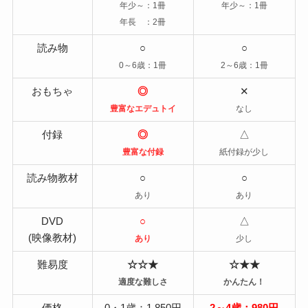
年少～：1冊
年少～：1冊
年長 ：2冊
読み物
○
○
0～6歳：1冊
2～6歳：1冊
おもちゃ
◎
✕
豊富なエデュトイ
なし
付録
◎
△
豊富な付録
紙付録が少し
読み物教材
○
○
あり
あり
DVD
○
△
(映像教材)
あり
少し
難易度
☆☆★
☆★★
適度な難しさ
かんたん！
価格
0・1歳：1,850円
2～4歳：980円