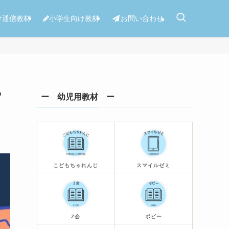
け通信教材
小学生向け教材
お問い合わせ
や
ー 幼児用教材 ー
こどもちゃれんじ
スマイルゼミ
Z会
ポピー