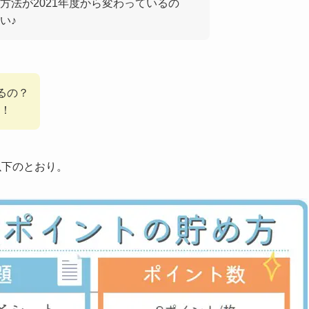
方法が2021年度から変わっているの
い♪
るの？
！
以下のとおり。