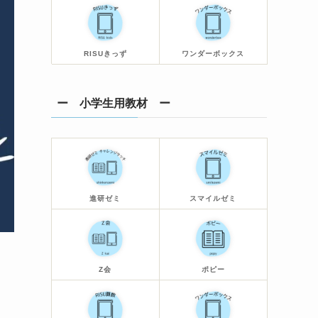
RISUきっず
ワンダーボックス
ー 小学生用教材 ー
進研ゼミ
スマイルゼミ
Z会
ポピー