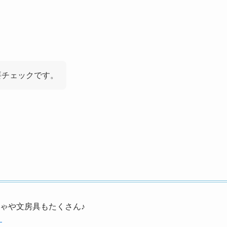
。
要チェックです。
ゃや文房具もたくさん♪
！