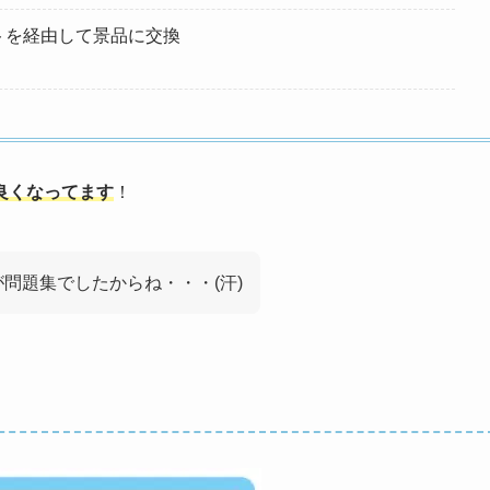
ントを経由して景品に交換
良くなってます
！
が問題集でしたからね・・・(汗)