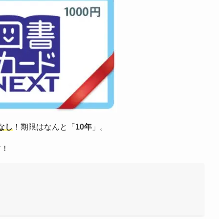
なし
！期限はなんと「
10年
」。
す！