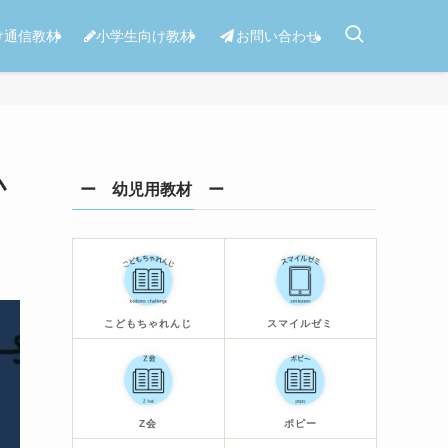
け通信教材
小学生向け教材
お問い合わせ
小
ー 幼児用教材 ー
こどもちゃれんじ
スマイルゼミ
Z会
ポピー